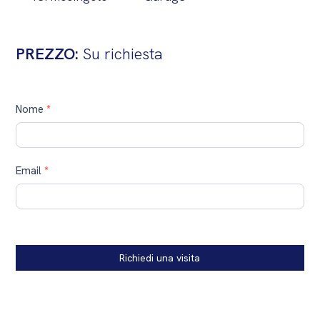
PREZZO:
Su richiesta
Contatti
Nome
*
Email
*
Richiedi una visita