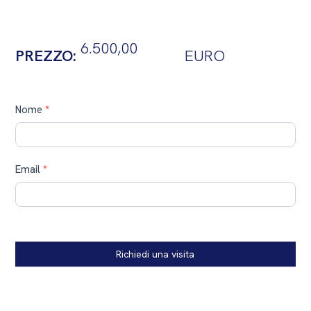
6.500,00
PREZZO:
EURO
Contatti
Nome
*
Email
*
Richiedi una visita