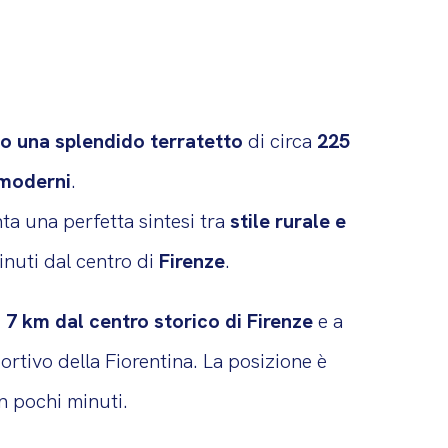
tto una splendido terratetto
di circa
225
moderni
.
a una perfetta sintesi tra
stile rurale e
inuti dal centro di
Firenze
.
i
7 km dal centro storico di Firenze
e a
portivo della Fiorentina. La posizione è
in pochi minuti.