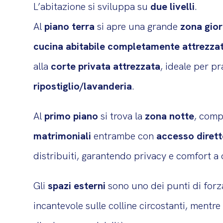
L’abitazione si sviluppa su
due livelli
.
Al
piano terra
si apre una grande
zona gio
cucina abitabile completamente attrezza
alla
corte privata attrezzata
, ideale per p
ripostiglio/lavanderia
.
Al
primo piano
si trova la
zona notte
, com
matrimoniali
entrambe con
accesso dirett
distribuiti, garantendo privacy e comfort a
Gli
spazi esterni
sono uno dei punti di forza
incantevole sulle colline circostanti, mentre