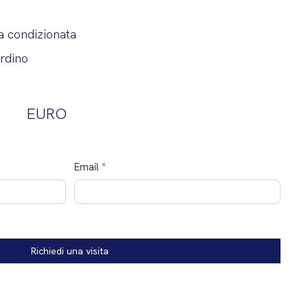
a condizionata
rdino
EURO
Email
*
Richiedi una visita