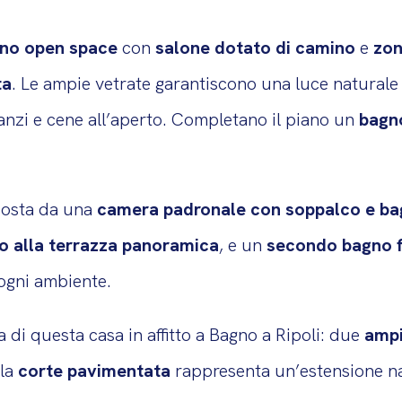
rno open space
con
salone dotato di camino
e
zon
ta
. Le ampie vetrate garantiscono una luce naturale
ranzi e cene all’aperto. Completano il piano un
bagno
posta da una
camera padronale con soppalco e ba
o alla terrazza panoramica
, e un
secondo bagno f
 ogni ambiente.
 di questa casa in affitto a Bagno a Ripoli: due
ampi
 la
corte pavimentata
rappresenta un’estensione na