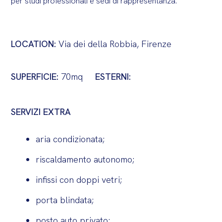
per studi professionali e sedi di rappresentanza.
LOCATION:
Via dei della Robbia, Firenze
SUPERFICIE:
70mq
ESTERNI:
SERVIZI EXTRA
aria condizionata;
riscaldamento autonomo;
infissi con doppi vetri;
porta blindata;
posto auto privato;